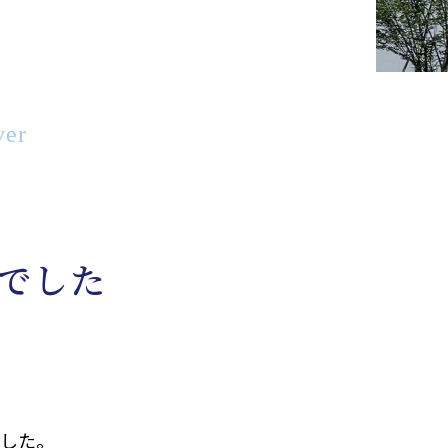
ver
でした
した。