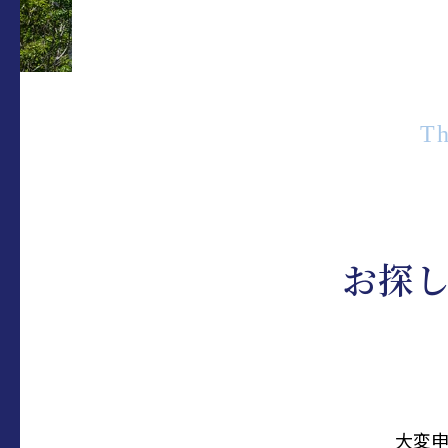
Th
お探
大変